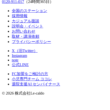
0120‑911‑017
（24時間365日）
全国のステーション
採用情報
カジュアル面談
説明会・イベント
お問い合わせ
取材・講演依頼
プライバシーポリシー
X（旧Twitter）
Instagram
note
公式LINE
FC加盟をご検討の方
小児専門チーム ココレ
退院支援AI センパイナース
© 2026 株式会社Le-caldo